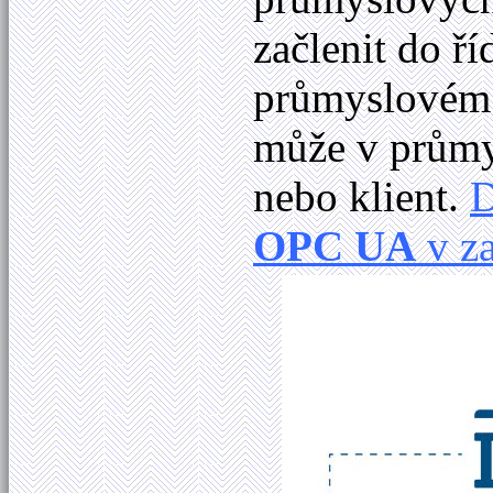
začlenit do ř
průmyslovém
může v průmy
nebo klient.
D
OPC UA
v za