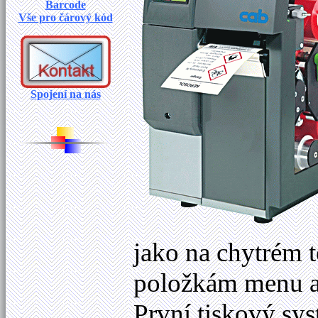
Barcode
Vše pro čárový kód
Spojení na nás
jako na chytrém 
položkám menu a
První tiskový sys