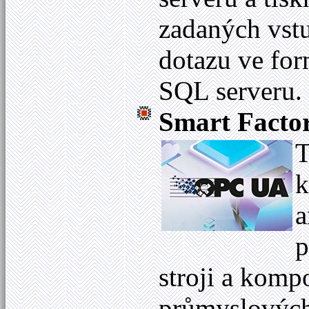
zadaných vstu
dotazu ve for
SQL serveru.
Smart Factor
T
k
a
p
stroji a kom
průmyslových