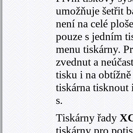
umožňuje šetřit b
není na celé ploš
pouze s jedním t
menu tiskárny. Pr
zvednut a neúčast
tisku i na obtížn
tiskárna tisknout
s.
Tiskárny řady
XC
tiskárny pro poti