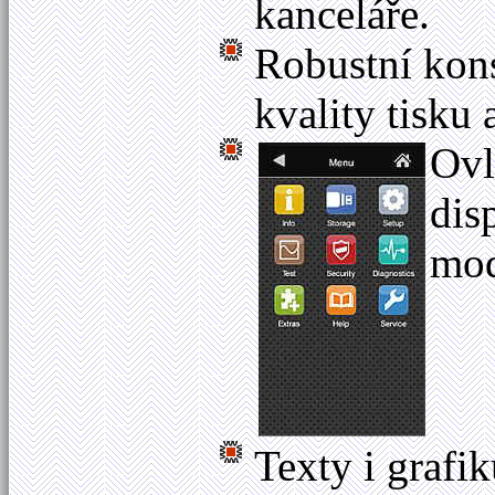
kanceláře.
Robustní konst
kvality tisku
Ovl
dis
mod
Texty i grafi