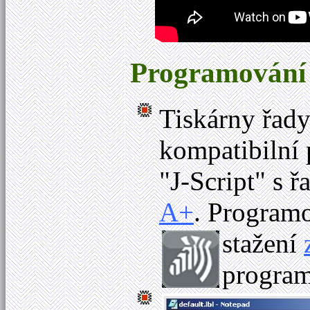
Programování a
Tiskárny řad
kompatibilní
"J-Script" s ř
A+
. Program
stažení
program