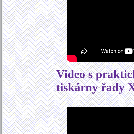
Video s praktic
tiskárny řady