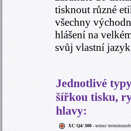
tisknout různé et
všechny východní
hlášení na velkém
svůj vlastní jazyk
Jednotlivé typy
šířkou tisku, r
hlavy:
XC Q4/ 300
- termo/ termotransfe