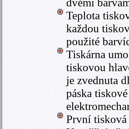
dvěmi barvam
Teplota tisko
každou tiskov
použité barví
Tiskárna umož
tiskovou hlav
je zvednuta d
páska tiskové
elektromecha
První tisková