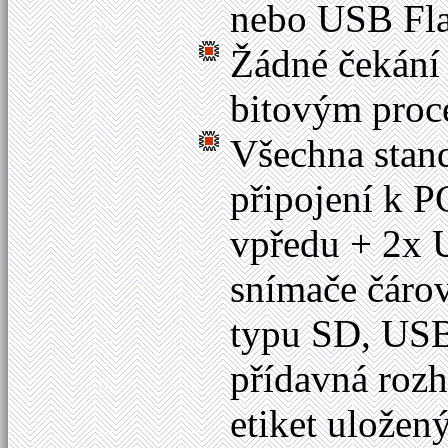
nebo USB Flas
Žádné čekání 
bitovým proc
Všechna stan
připojení k P
vpředu + 2x U
snímače čáro
typu SD, USB 
přídavná rozh
etiket uložen