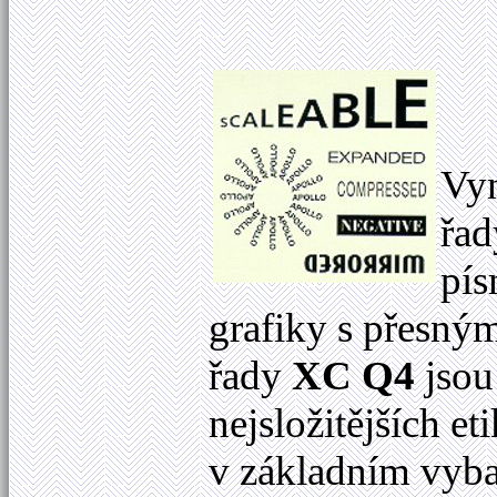
Vyn
řa
pís
grafiky s přesným
řady
XC Q4
jsou 
nejsložitějších et
v základním vyba