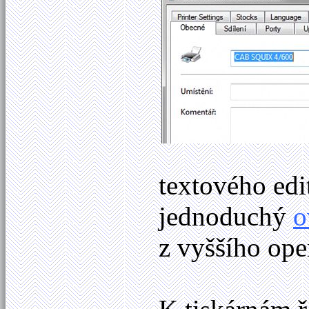
textového ed
jednoduchý
o
z vyššího ope