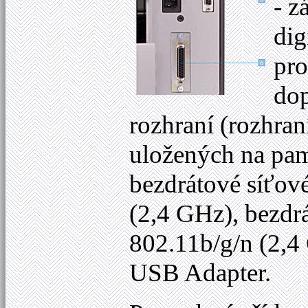
- z
dig
pro
dop
rozhraní (rozhraní
uložených na pam
bezdrátové síťo
(2,4 GHz), bezd
802.11b/g/n (2,4
USB Adapter.