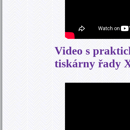
Video s praktic
tiskárny řady