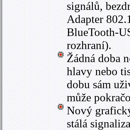
signálů, bez
Adapter 802.
BlueTooth-USB
rozhraní).
Žádná doba n
hlavy nebo ti
dobu sám uživ
může pokračov
Nový grafický
stálá signali