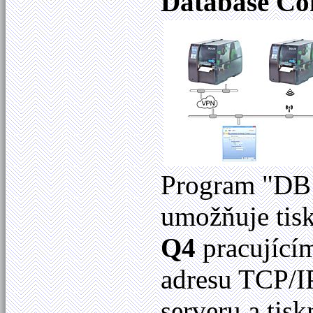
Database Co
Program "DB
umožňuje tis
Q4
pracujícím
adresu TCP/I
serveru a tisk