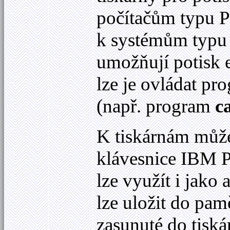
počítačům typu 
k systémům typ
umožňují potisk e
lze je ovládat pro
(např. program
c
K tiskárnám může
klávesnice IBM P
lze využít i jako
lze uložit do pa
zasunuté do tiská