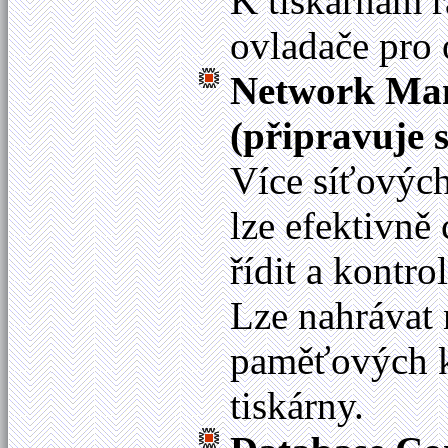
K tiskárnám 
ovladače pro
Network Ma
(připravuje s
Více síťových
lze efektivně 
řídit a kontr
Lze nahrávat
paměťových ka
tiskárny.