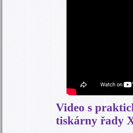
Video s praktic
tiskárny řady