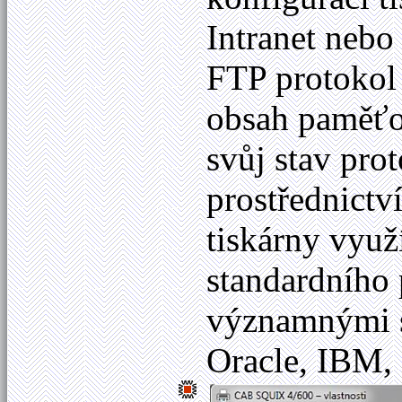
Intranet nebo 
FTP protokol 
obsah paměťov
svůj stav pr
prostřednictv
tiskárny využ
standardního
významnými s
Oracle, IBM, 