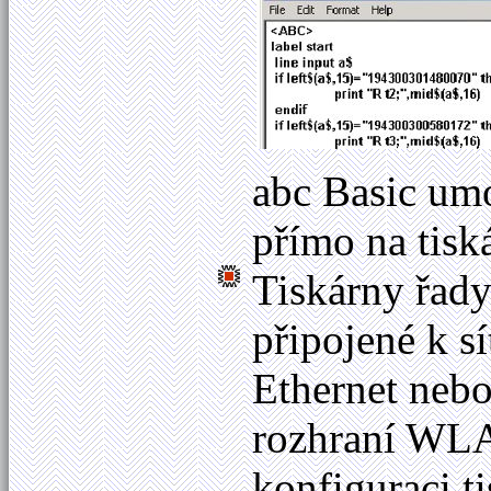
abc Basic umo
přímo na tisk
Tiskárny řad
připojené k sí
Ethernet nebo
rozhraní WL
konfiguraci t