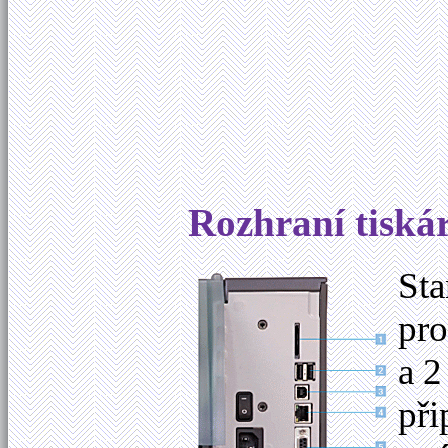
Rozhraní tiská
Sta
pro
a 2
při