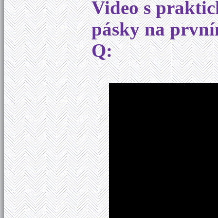
Video s praktic
pásky na první
Q: