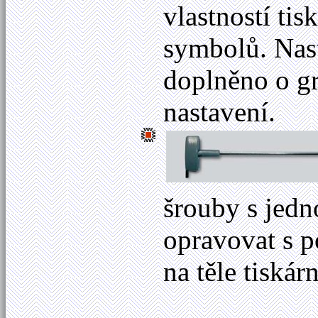
vlastností ti
symbolů. Nas
doplněno o gr
nastavení.
šrouby s jedn
opravovat s p
na těle tiskár