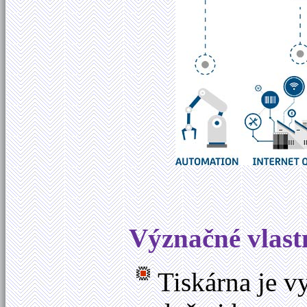
Význačné vlast
Tiskárna je v