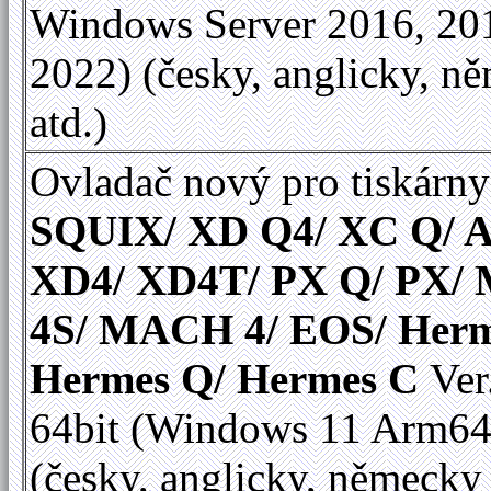
Windows Server 2016, 20
2022) (česky, anglicky, n
atd.)
Ovladač nový pro tiskárny
SQUIX/ XD Q4/ XC Q/ A
XD4/ XD4T/ PX Q/ PX
4S/ MACH 4/ EOS/ Herm
Hermes Q/ Hermes C
Ver
64bit (Windows 11 Arm64
(česky, anglicky, německy 