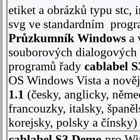
etiket a obrázků typu stc, 
svg ve standardním prog
Průzkumník Windows
a 
souborových dialogových
programů řady
cablabel S
OS Windows Vista a nově
1.1
(česky, anglicky, něme
francouzky, italsky, španěl
korejsky, polsky a čínsky)
cablabel S3 Demo
pro Wi