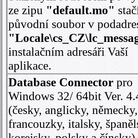
ze zipu
"default.mo"
stač
původní soubor v podadre
"Locale\cs_CZ\lc_messag
instalačním adresáři Vaší
aplikace.
Database Connector
pro
Windows 32/ 64bit Ver. 4.
(česky, anglicky, německy,
francouzky, italsky, španěl
korejsky, polsky a čínsky)