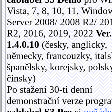
Vista, 7, 8, 10, 11, Windo
Server 2008/ 2008 R2/ 20
R2, 2016, 2019, 2022
Ver.
1.4.0.10
(česky, anglicky,
německy, francouzky, itals
španělsky, korejsky, polsk
čínsky)
Po stažení 30-ti denní
demonstrační verze progr
cablabel S3 Pro
si
požáde