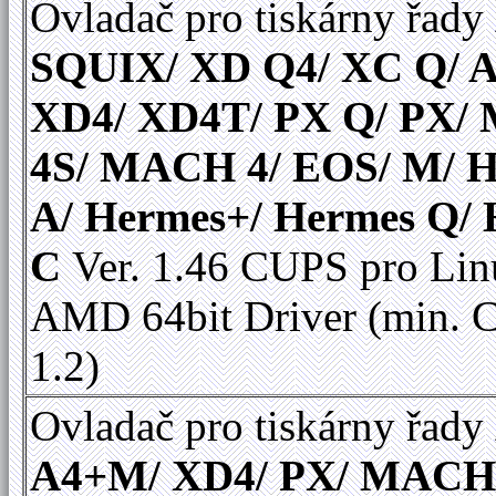
Ovladač pro tiskárny řady
SQUIX/ XD Q4/ XC Q/ A
XD4/ XD4T/ PX Q/ PX
4S/ MACH 4/ EOS/ M/ 
A/ Hermes+/ Hermes Q/
C
Ver. 1.46 CUPS pro Linu
AMD 64bit Driver (min.
1.2)
Ovladač pro tiskárny řady
A4+M/ XD4/ PX/ MACH 