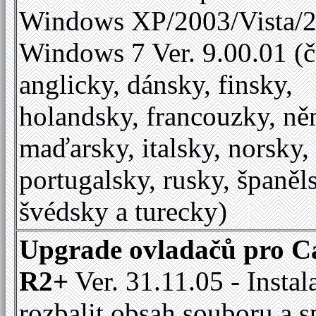
Windows XP/2003/Vista/2
Windows 7 Ver. 9.00.01 (č
anglicky, dánsky, finsky,
holandsky, francouzky, ně
maďarsky, italsky, norsky,
portugalsky, rusky, španěl
švédsky a turecky)
Upgrade ovladačů pro C
R2+
Ver. 31.11.05 - Instal
rozbalit obsah souboru a s