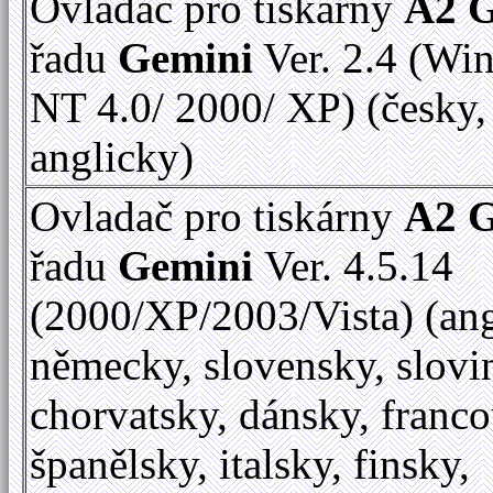
Ovladač pro tiskárny
A2 
řadu
Gemini
Ver. 2.4 (Wi
NT 4.0/ 2000/ XP) (česky,
anglicky)
Ovladač pro tiskárny
A2 
řadu
Gemini
Ver. 4.5.14
(2000/XP/2003/Vista) (ang
německy, slovensky, slovi
chorvatsky, dánsky, franc
španělsky, italsky, finsky,