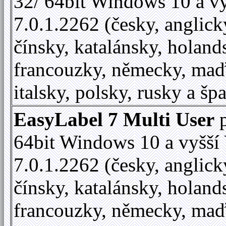
32/ 64bit Windows 10 a vy
7.0.1.2262 (česky, anglick
čínsky, katalánsky, holand
francouzky, německy, maď
italsky, polsky, rusky a šp
EasyLabel 7 Multi User
p
64bit Windows 10 a vyšší 
7.0.1.2262 (česky, anglick
čínsky, katalánsky, holand
francouzky, německy, maď