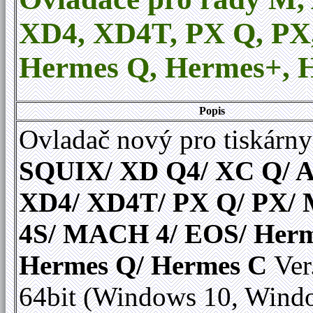
XD4, XD4T, PX Q, P
Hermes Q
,
Hermes+, H
Popis
Ovladač nový pro tiskárny
SQUIX/ XD Q4/ XC Q/ A
XD4/ XD4T/ PX Q/ PX
4S/ MACH 4/ EOS/ Herm
Hermes Q/ Hermes C
Ver
64bit (Windows 10, Wind