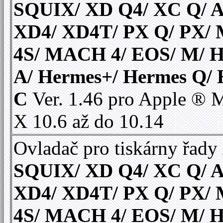
SQUIX/ XD Q4/ XC Q/ A
XD4/ XD4T/ PX Q/ PX
4S/ MACH 4/ EOS/ M/ 
A/ Hermes+/ Hermes Q/
C
Ver. 1.46 pro Apple ®
X 10.6 až do 10.14
Ovladač pro tiskárny řady
SQUIX/ XD Q4/ XC Q/ A
XD4/ XD4T/ PX Q/ PX
4S/ MACH 4/ EOS/ M/ 