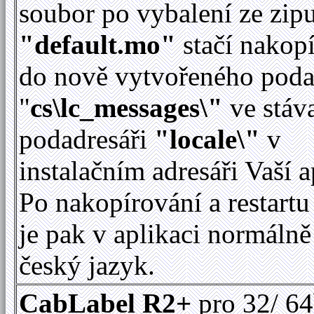
soubor po vybalení ze zip
"default.mo"
stačí nakop
do nově vytvořeného poda
"
cs\lc_messages\"
ve stáv
podadresáři
"locale\"
v
instalačním adresáři Vaší a
Po nakopírování a restartu
je pak v aplikaci normálně
český jazyk.
CabLabel R2+
pro 32/ 64