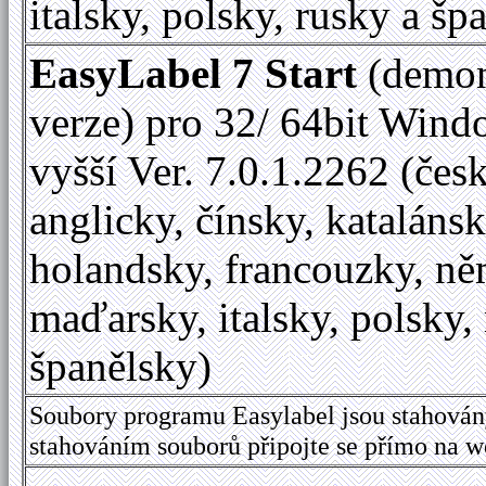
italsky, polsky, rusky a šp
EasyLabel 7 Start
(demon
verze) pro 32/ 64bit Wind
vyšší Ver. 7.0.1.2262 (česk
anglicky, čínsky, katalánsk
holandsky, francouzky, ně
maďarsky, italsky, polsky,
španělsky)
Soubory programu Easylabel jsou stahován
stahováním souborů připojte se přímo na 