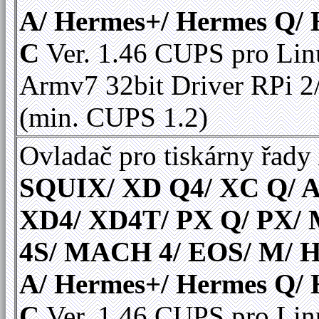
A/ Hermes+/ Hermes Q/
C
Ver. 1.46 CUPS pro Li
Armv7 32bit Driver RPi 2
(min. CUPS 1.2)
Ovladač pro tiskárny řady
SQUIX/ XD Q4/ XC Q/ A
XD4/ XD4T/ PX Q/ PX
4S/ MACH 4/ EOS/ M/ 
A/ Hermes+/ Hermes Q/
C
Ver. 1.46 CUPS pro Li