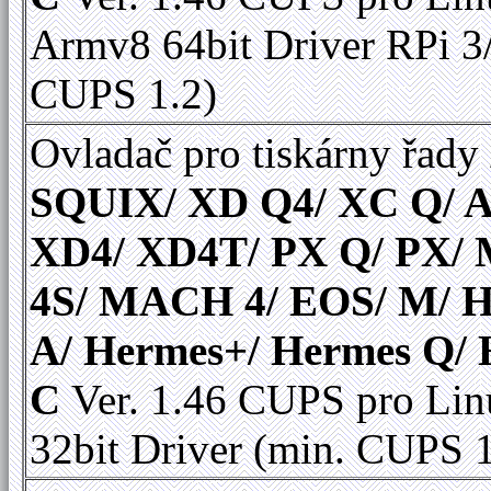
Armv8 64bit Driver RPi 3
CUPS 1.2)
Ovladač pro tiskárny řady
SQUIX/ XD Q4/ XC Q/ A
XD4/ XD4T/ PX Q/ PX
4S/ MACH 4/ EOS/ M/ 
A/ Hermes+/ Hermes Q/
C
Ver. 1.46 CUPS pro Lin
32bit Driver (min. CUPS 1