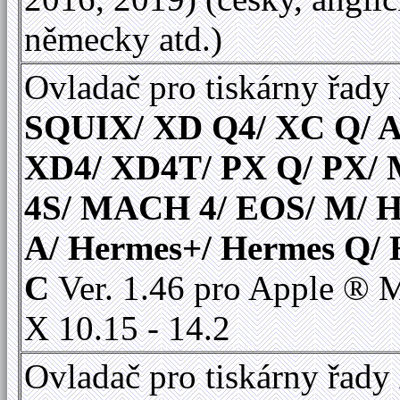
německy atd.)
Ovladač pro tiskárny řady
SQUIX/ XD Q4/ XC Q/ A
XD4/ XD4T/ PX Q/ PX
4S/ MACH 4/ EOS/ M/ 
A/ Hermes+/ Hermes Q/
C
Ver. 1.46 pro Apple ®
X 10.15 - 14.2
Ovladač pro tiskárny řady