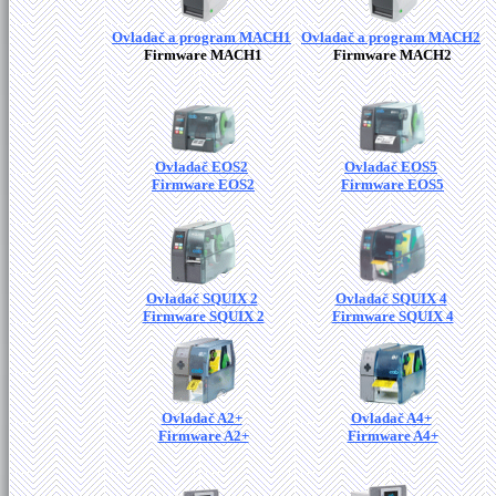
Ovladač a program MACH1
Ovladač a program MACH2
Firmware MACH1
Firmware MACH2
Ovladač EOS2
Ovladač EOS5
Firmware EOS2
Firmware EOS5
Ovladač SQUIX 2
Ovladač SQUIX 4
Firmware SQUIX 2
Firmware SQUIX 4
Ovladač A2+
Ovladač A4+
Firmware A2+
Firmware A4+