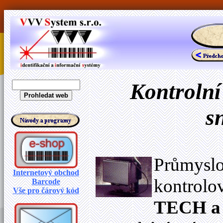
Kontrolní
s
Průmyslo
Internetový obchod
kontrolo
Barcode
Vše pro čárový kód
TECH a 