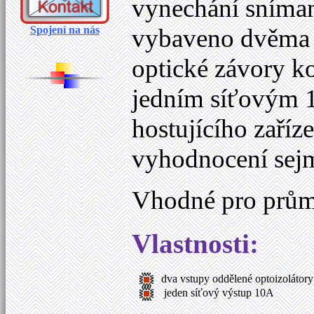
vynechání sníman
Spojení na nás
vybaveno dvěma v
optické závory k
jedním síťovým 1
hostujícího zaříz
vyhodnocení sej
Vhodné pro průmy
Vlastnosti:
dva vstupy oddělené optoizolátory
jeden síťový výstup 10A