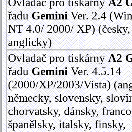
Ovladač pro tiskárny
A2 
řadu
Gemini
Ver. 2.4 (Wi
NT 4.0/ 2000/ XP) (česky,
anglicky)
Ovladač pro tiskárny
A2 
řadu
Gemini
Ver. 4.5.14
(2000/XP/2003/Vista) (ang
německy, slovensky, slovi
chorvatsky, dánsky, franc
španělsky, italsky, finsky,