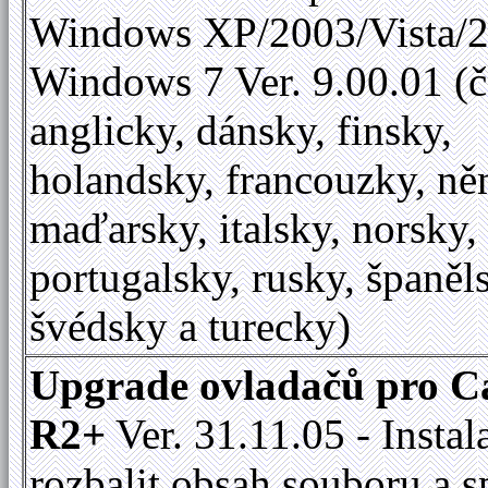
Windows XP/2003/Vista/2
Windows 7 Ver. 9.00.01 (č
anglicky, dánsky, finsky,
holandsky, francouzky, ně
maďarsky, italsky, norsky,
portugalsky, rusky, španěl
švédsky a turecky)
Upgrade ovladačů pro C
R2+
Ver. 31.11.05 - Instal
rozbalit obsah souboru a s