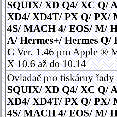
SQUIX/ XD Q4/ XC Q/ A
XD4/ XD4T/ PX Q/ PX
4S/ MACH 4/ EOS/ M/ 
A/ Hermes+/ Hermes Q/
C
Ver. 1.46 pro Apple ®
X 10.6 až do 10.14
Ovladač pro tiskárny řady
SQUIX/ XD Q4/ XC Q/ A
XD4/ XD4T/ PX Q/ PX
4S/ MACH 4/ EOS/ M/ 