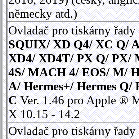
německy atd.)
Ovladač pro tiskárny řady
SQUIX/ XD Q4/ XC Q/ A
XD4/ XD4T/ PX Q/ PX
4S/ MACH 4/ EOS/ M/ 
A/ Hermes+/ Hermes Q/
C
Ver. 1.46 pro Apple ®
X 10.15 - 14.2
Ovladač pro tiskárny řady