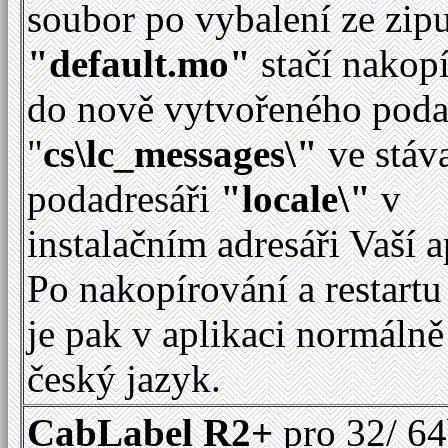
soubor po vybalení ze zip
"default.mo"
stačí nakop
do nově vytvořeného poda
"
cs\lc_messages\"
ve stáv
podadresáři
"locale\"
v
instalačním adresáři Vaší a
Po nakopírování a restartu
je pak v aplikaci normálně
český jazyk.
CabLabel R2+
pro 32/ 64