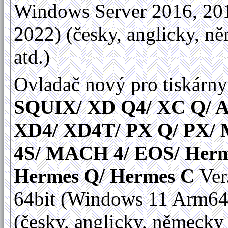
Windows Server 2016, 20
2022) (česky, anglicky, n
atd.)
Ovladač nový pro tiskárny
SQUIX/ XD Q4/ XC Q/ A
XD4/ XD4T/ PX Q/ PX
4S/ MACH 4/ EOS/ Herm
Hermes Q/ Hermes C
Ver
64bit (Windows 11 Arm64
(česky, anglicky, německy 