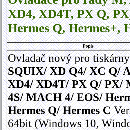
XD4, XD4T, PX Q, P
Hermes Q
,
Hermes+, H
Popis
Ovladač nový pro tiskárny
SQUIX/ XD Q4/ XC Q/ A
XD4/ XD4T/ PX Q/ PX
4S/ MACH 4/ EOS/ Herm
Hermes Q/ Hermes C
Ver
64bit (Windows 10, Wind