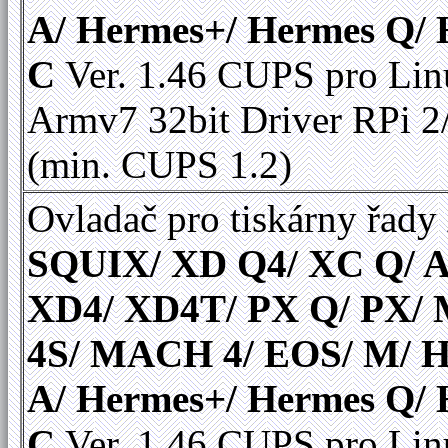
A/ Hermes+/ Hermes Q/
C
Ver. 1.46 CUPS pro Li
Armv7 32bit Driver RPi 2
(min. CUPS 1.2)
Ovladač pro tiskárny řady
SQUIX/ XD Q4/ XC Q/ A
XD4/ XD4T/ PX Q/ PX
4S/ MACH 4/ EOS/ M/ 
A/ Hermes+/ Hermes Q/
C
Ver. 1.46 CUPS pro Li