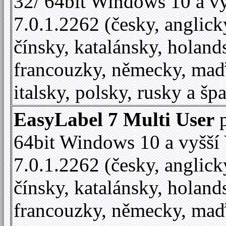
32/ 64bit Windows 10 a vy
7.0.1.2262 (česky, anglick
čínsky, katalánsky, holand
francouzky, německy, maď
italsky, polsky, rusky a šp
EasyLabel 7 Multi User
p
64bit Windows 10 a vyšší 
7.0.1.2262 (česky, anglick
čínsky, katalánsky, holand
francouzky, německy, maď