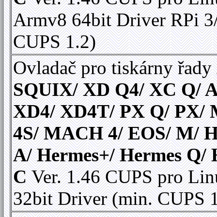
Armv8 64bit Driver RPi 3
CUPS 1.2)
Ovladač pro tiskárny řady
SQUIX/ XD Q4/ XC Q/ A
XD4/ XD4T/ PX Q/ PX
4S/ MACH 4/ EOS/ M/ 
A/ Hermes+/ Hermes Q/
C
Ver. 1.46 CUPS pro Lin
32bit Driver (min. CUPS 1