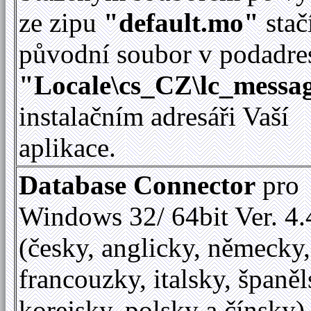
ze zipu
"default.mo"
stač
původní soubor v podadre
"Locale\cs_CZ\lc_messag
instalačním adresáři Vaší
aplikace.
Database Connector
pro
Windows 32/ 64bit Ver. 4.
(česky, anglicky, německy,
francouzky, italsky, španěl
korejsky, polsky a čínsky)