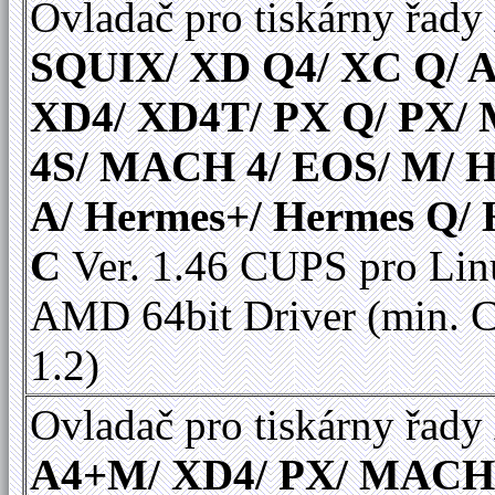
Ovladač pro tiskárny řady
SQUIX/ XD Q4/ XC Q/ A
XD4/ XD4T/ PX Q/ PX
4S/ MACH 4/ EOS/ M/ 
A/ Hermes+/ Hermes Q/
C
Ver. 1.46 CUPS pro Linu
AMD 64bit Driver (min.
1.2)
Ovladač pro tiskárny řady
A4+M/ XD4/ PX/ MACH 