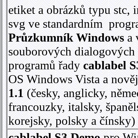
etiket a obrázků typu stc, 
svg ve standardním prog
Průzkumník Windows
a 
souborových dialogových
programů řady
cablabel S
OS Windows Vista a nově
1.1
(česky, anglicky, něme
francouzky, italsky, španěl
korejsky, polsky a čínsky)
cablabel S3 Demo
pro Wi