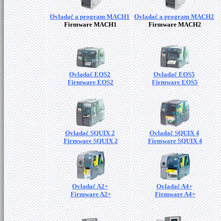
Ovladač a program MACH1
Ovladač a program MACH2
Firmware MACH1
Firmware MACH2
Ovladač EOS2
Ovladač EOS5
Firmware EOS2
Firmware EOS5
Ovladač SQUIX 2
Ovladač SQUIX 4
Firmware SQUIX 2
Firmware SQUIX 4
Ovladač A2+
Ovladač A4+
Firmware A2+
Firmware A4+