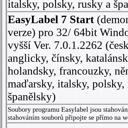
italsky, polsky, rusky a šp
EasyLabel 7 Start
(demon
verze) pro 32/ 64bit Wind
vyšší Ver. 7.0.1.2262 (česk
anglicky, čínsky, katalánsk
holandsky, francouzky, ně
maďarsky, italsky, polsky,
španělsky)
Soubory programu Easylabel jsou stahován
stahováním souborů připojte se přímo na 