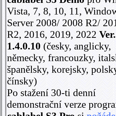
Vista, 7, 8, 10, 11, Windo
Server 2008/ 2008 R2/ 20
R2, 2016, 2019, 2022
Ver.
1.4.0.10
(česky, anglicky,
německy, francouzky, itals
španělsky, korejsky, polsk
čínsky)
Po stažení 30-ti denní
demonstrační verze progr
cablabel S3 Pro
si
požáde